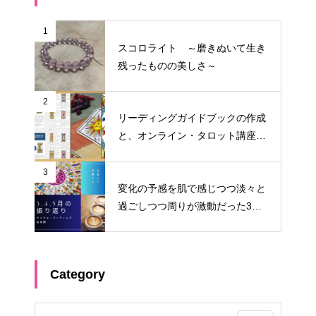
1
スコロライト ～磨きぬいて生き
残ったものの美しさ～
2
リーディングガイドブックの作成
と、オンライン・タロット講座料
金改定のお知らせ
3
変化の予感を肌で感じつつ淡々と
過ごしつつ周りが激動だった3
月・4月・5月 ～サイクル・リー
ディング振り返り～
Category