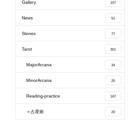
Gallery
107
News
51
Stones
77
Tarot
301
MajorArcana
34
MinorArcana
25
Reading-practice
167
＋占星術
20