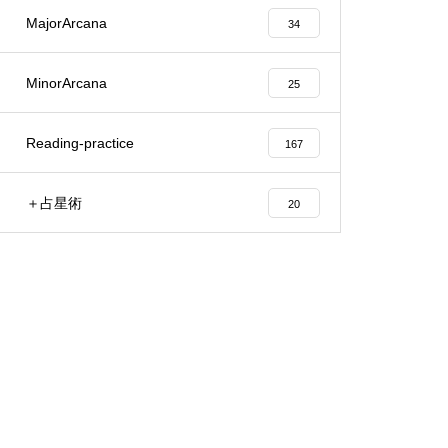
MajorArcana
34
MinorArcana
25
Reading-practice
167
＋占星術
20